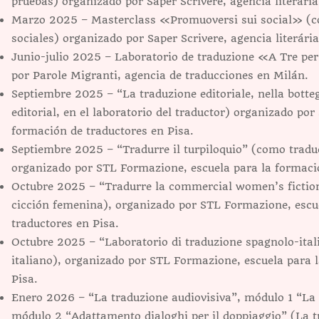
pruebas) organizado por Saper Scrivere, agencia literária
Marzo 2025 – Masterclass «Promuoversi sui social» (c
sociales) organizado por Saper Scrivere, agencia literária
Junio-julio 2025 – Laboratorio de traduzione «A Tre pe
por Parole Migranti, agencia de traducciones en Milán.
Septiembre 2025 – “La traduzione editoriale, nella botteg
editorial, en el laboratorio del traductor) organizado po
formación de traductores en Pisa.
Septiembre 2025 – “Tradurre il turpiloquio” (como traduc
organizado por STL Formazione, escuela para la formació
Octubre 2025 – “Tradurre la commercial women’s fiction
cicción
femenina)
, organizado por STL Formazione, escu
traductores en Pisa.
Octubre 2025 – “Laboratorio di traduzione spagnolo-itali
italiano), organizado por STL Formazione, escuela para 
Pisa.
Enero 2026 – “La traduzione audiovisiva”, módulo 1 “La 
módulo 2 “Adattamento dialoghi per il doppiaggio” (La tr